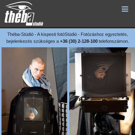
Théba-Stúdió - A kispesti fotóStúdió - Fotózáshoz egyeztetés,
bejelenkezés szükséges a
+36 (30) 2-128-100
telefonszámon.