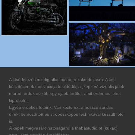
A kísérletezés mindig alkalmat ad a kalandozásra. A kép
készítésének motivációja feloldódik, a „képzés” vízuális játék
marad, érdek nélkül. Egy újabb terület, amit érdemes lehet
kipróbálni.
Egyéb érdekes fotóink. Van közte extra hosszú záridős,
direkt bemozdított és stroboszkópos technikával készült fotó
is.
A képek megvásárolhatóságáról a thebastudio.bt (kukac)
gmail.com emailen érdeklődhet.